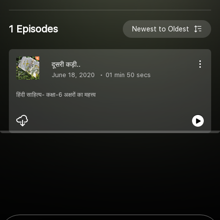
1 Episodes
Newest to Oldest
दूसरी कड़ी..
June 18, 2020
01 min 50 secs
हिंदी साहित्य- कक्षा-6 अक्षरों का महत्त्व