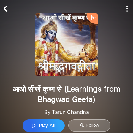
Play All
Follow
आओ सीखें कृष्ण से (Learnings from
Bhagwad Geeta)
By Tarun Chandna
Play All
Follow