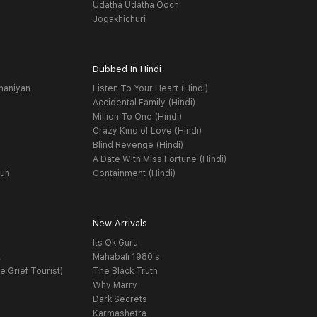
Udatha Udatha Ooch
Jogakhichuri
Dubbed In Hindi
haniyan
Listen To Your Heart (Hindi)
Accidental Family (Hindi)
Million To One (Hindi)
Crazy Kind of Love (Hindi)
Blind Revenge (Hindi)
A Date With Miss Fortune (Hindi)
yuh
Containment (Hindi)
New Arrivals
Its Ok Guru
t
Mahabali 1980's
e Grief Tourist)
The Black Truth
Why Marry
Dark Secrets
Karmashetra