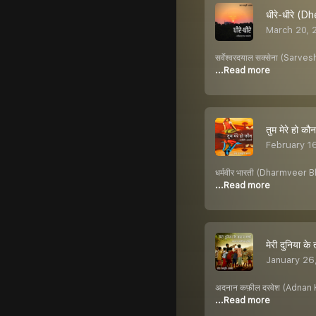
धीरे-धीरे (
March 20, 
सर्वेश्वरदयाल सक्सेना (Sarves
...Read more
तुम मेरे हो
February 1
धर्मवीर भारती (Dharmveer Bhar
...Read more
मेरी दुनिया
January 26
अदनान कफ़ील दरवेश (Adnan Kafe
...Read more