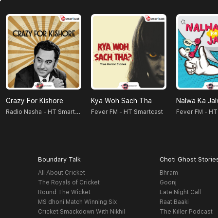
Crazy For Kishore
Kya Woh Sach Tha
Nalwa Ka Ja
Radio Nasha - HT Smartcast
Fever FM - HT Smartcast
Fever FM - HT
Boundary Talk
Choti Ghost Storie
All About Cricket
Bhram
The Royals of Cricket
Goonj
Round The Wicket
Late Night Call
MS dhoni Match Winning Six
Raat Baaki
Cricket Smackdown With Nikhil
The Killer Podcast