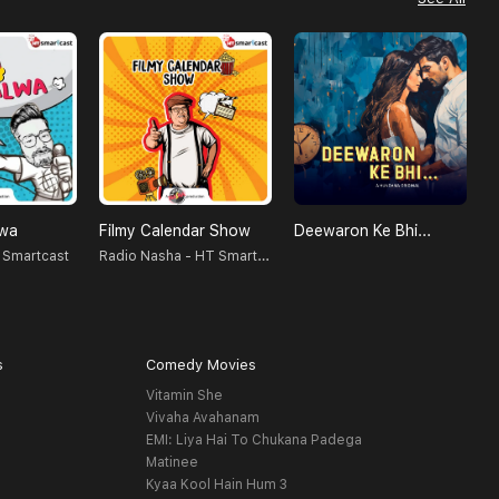
lwa
Filmy Calendar Show
Deewaron Ke Bhi...
Radio Nasha - HT Smartcast
 Smartcast
S
s
Comedy Movies
Vitamin She
Vivaha Avahanam
EMI: Liya Hai To Chukana Padega
Matinee
Kyaa Kool Hain Hum 3