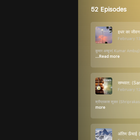
52 Episodes
इधर का जीव
February 1
कुमार अम्बुज( Kumar Ambuj) की
...Read more
सम्भवत: (S
February 1
श्रीप्रकाश शुक्ल (Shriprakash S
more
अंतिम ऊँचाई