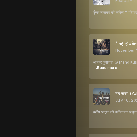
February 8
कुँवर नारायण की कविता ''अंति
मैं नहीं हूँ
November 
आनन्द कुशवाहा (Aanand Kushwah
...Read more
यह समय (Y
July 16, 2
मनीष आज़ाद की कविता का अनुवा