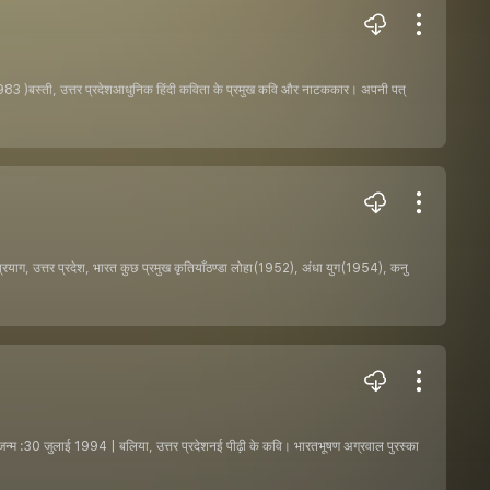
1983 )बस्ती, उत्तर प्रदेशआधुनिक हिंदी कविता के प्रमुख कवि और नाटककार। अपनी पत्
ाग, उत्तर प्रदेश, भारत कुछ प्रमुख कृतियाँठण्डा लोहा(1952), अंधा युग(1954), कनु
्म :30 जुलाई 1994 | बलिया, उत्तर प्रदेशनई पीढ़ी के कवि। भारतभूषण अग्रवाल पुरस्का