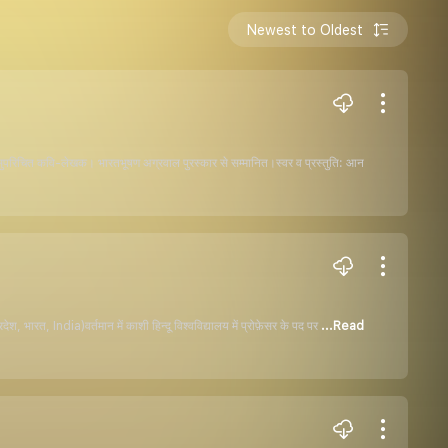
Newest to Oldest
सुपरिचित कवि-लेखक। भारतभूषण अग्रवाल पुरस्कार से सम्मानित।स्वर व प्रस्तुति: आन
ारत, India)वर्तमान में काशी हिन्दू विश्वविद्यालय में प्रोफ़ेसर के पद पर
...Read