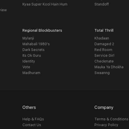
Kyaa Super Kool Hain Hum
Standoff
view
Regional Blockbusters
Total Thrill
Mylanji
Khadaan
Mahabali 1980's
Damaged 2
Dark Secrets
Red Room
Its Ok Guru
Service Girl
Identity
Checkmate
Vote
Mauka Ya Dhokha
Madhuram
Swaanng
Others
Company
Help & FAQs
Terms & Conditions
Contact Us
Privacy Policy