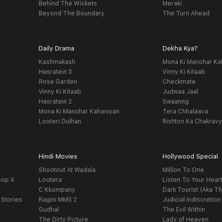
Behind The Wickets
Meraki
Beyond The Boundary
The Turn Ahead
Daily Drama
Dekha Kya?
Kashmakash
Mona Ki Manohar Ka
Hasratein 3
Vinny Ki Kitaab
Rose Garden
Checkmate
Vinny Ki Kitaab
Judwaa Jaal
Hasratein 2
Swaanng
Mona Ki Manohar Kahaniyan
Tera Chhalaava
Looteri Dulhan
Rishton Ka Chakrav
Hindi Movies
Hollywood Special
Shootout At Wadala
Million To One
oop X
Lootera
Listen To Your Hear
C Kkompany
Dark Tourist (Aka Th
 Stories
Ragini MMS 2
Judicial Indiscretion
Gudhal
The Evil Within
The Dirty Picture
Lady of Heaven