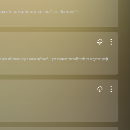
समादृत कवि-आलोचक और अनुवादक। भारतीय ज्ञानपीठ से सम्मानित।
स्वयं को लेखक कहना पसन्द नहीं करते। इस पोड्कास्ट पर कविताओं का अनुवाचन उन्हीं