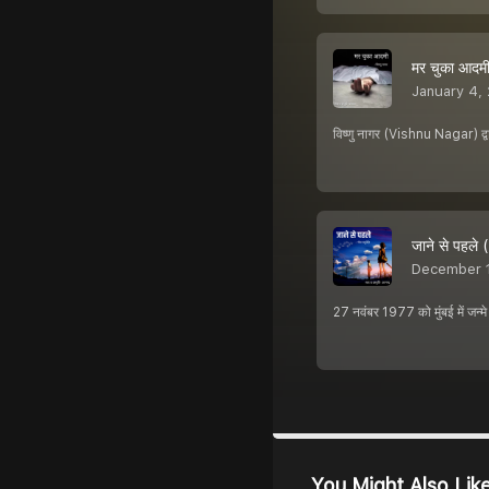
मर चुका आद
January 4,
विष्णु नागर (Vishnu Nagar) द्व
जाने से पहल
December 
27 नवंबर 1977 को मुंबई में जन्मे ग
You Might Also Lik