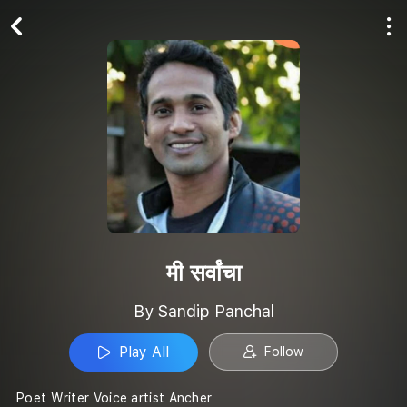
Play All
Follow
मी सर्वांचा
By Sandip Panchal
Play All
Follow
Poet Writer Voice artist Ancher