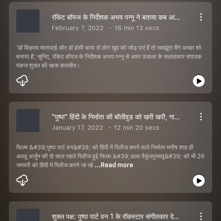
रॉकेट बॉयज के निर्देशक अभय पन्नू ने बताया कब आने वाला है शो का दूसरा सीजन
February 7, 2022
16 min 13 secs
‘डॉ विक्रम साराभाई और डॉ होमी भाभा से लोग खुद को जोड़ पाएं हैं तो समझूंगा मैंने अच्छा शो
बनाया है’, सुनिए, रॉकेट बॉयज के निर्देशक अभय पन्नू से अमर उजाला के सलाहकार संपादक
पंकज शुक्ल की खास बातचीत।
''पुष्पा'' हिंदी के निर्माता की बॉलीवुड को खरी खरी, गालियों ने कर दिया बॉलीवुड का बेड़ा गर्क
January 17, 2022
12 min 20 secs
फिल्म &#39;पुष्पा पार्ट वन&#39; को हिंदी में रिलीज करने वाले निर्माता मनीष शाह ही
अल्लू अर्जुन की दो साल पहले रिलीज हुई फिल्म &#39;अला वैकुंठपुरमलू&#39; को भी 26
जनवरी को हिंदी में रिलीज करने जा रहे
...Read more
शुक्ल पक्ष: पुष्पा पार्ट वन 1 के रॉकस्टार संगीतकार देवी श्री प्रसाद का हिंदी में एक्सक्लूसिव इंटरव्यू