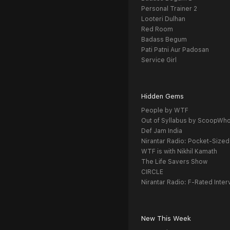
Personal Trainer 2
Looteri Dulhan
Red Room
Badass Begum
Pati Patni Aur Padosan
Service Girl
Hidden Gems
People by WTF
Out of Syllabus by ScoopWh
Def Jam India
Nirantar Radio: Pocket-Sized
WTF is with Nikhil Kamath
The Life Savers Show
CIRCLE
Nirantar Radio: F-Rated Inter
New This Week