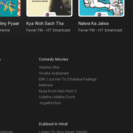
ilmy Pyaar
Kya Woh Sach Tha
Nalwa Ka Jalwa
F
Cinema
Fever FM - HT Smartcast
Fever FM - HT Smartcast
s
Comedy Movies
Vitamin She
Vivaha Avahanam
EMI: Liya Hai To Chukana Padega
Matinee
Kyaa Kool Hain Hum 3
Udatha Udatha Ooch
Jogakhichuri
Dubbed In Hindi
haniyan
Listen To Your Heart (Hindi)