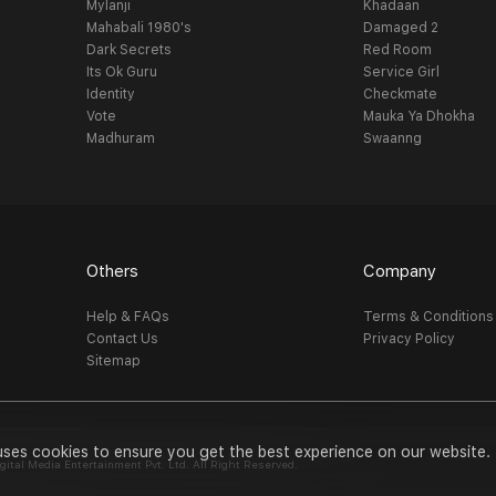
Mylanji
Khadaan
Mahabali 1980's
Damaged 2
Dark Secrets
Red Room
Its Ok Guru
Service Girl
Identity
Checkmate
Vote
Mauka Ya Dhokha
Madhuram
Swaanng
Others
Company
Help & FAQs
Terms & Conditions
Contact Us
Privacy Policy
Sitemap
uses cookies to ensure you get the best experience on our website.
al Media Entertainment Pvt. Ltd. All Right Reserved.