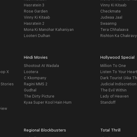
Hasratein 3
Vinny Ki Kitaab
Rose Garden
Checkmate
Vinny Ki Kitaab
Judwaa Jaal
Hasratein 2
Swaanng
Mona Ki Manohar Kahaniyan
Tera Chhalaava
Looteri Dulhan
Rishton Ka Chakrav
Hindi Movies
Hollywood Special
Shootout At Wadala
Million To One
oop X
Lootera
Listen To Your Hear
C Kkompany
Dark Tourist (Aka Th
 Stories
Ragini MMS 2
Judicial Indiscretion
Gudhal
The Evil Within
The Dirty Picture
Lady of Heaven
Kyaa Super Kool Hain Hum
Standoff
view
Regional Blockbusters
Total Thrill