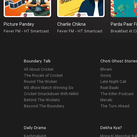
Picture Pandey
Charlie Chikna
Parda Paar F
Fever FM - HT Smartcast
Fever FM - HT Smartcast
Breakfast At 
Boundary Talk
Choti Ghost Storie
All About Cricket
Bhram
The Royals of Cricket
Goonj
Round The Wicket
Late Night Call
MS dhoni Match Winning Six
Raat Baaki
Cricket Smackdown With Nikhil
The Killer Podcast
Behind The Wickets
Meraki
Beyond The Boundary
The Turn Ahead
Daily Drama
Dekha Kya?
Kashmakash
Mona Ki Manohar Ka