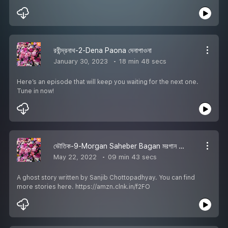
রবীন্দ্রনাথ-2-Dena Paona দেনাপাওনা
January 30, 2023
18 min 48 secs
Here’s an episode that will keep you waiting for the next one.
Tune in now!
ভৌতিক-9-Morgan Saheber Bagan মরগান সাহেবের বাগান
May 22, 2022
09 min 43 secs
A ghost story written by Sanjib Chottopadhyay. You can find
more stories here. https://amzn.clnk.in/f2FO