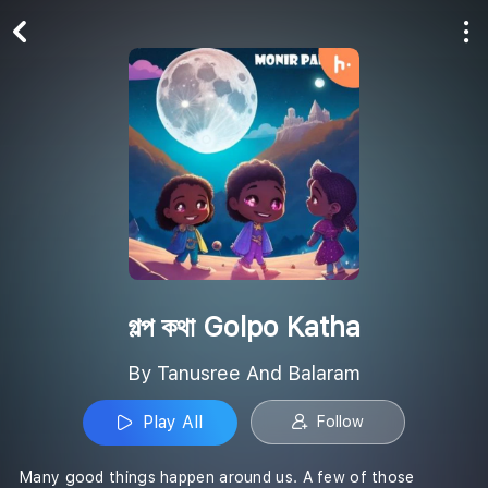
Play All
Follow
গল্প কথা Golpo Katha
By Tanusree And Balaram
Play All
Follow
Many good things happen around us. A few of those