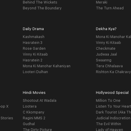
Behind The Wickets
Meraki
Beyond The Boundary
The Turn Ahead
Daily Drama
Dekha Kya?
Kashmakash
Mona Ki Manohar Ka
Hasratein 3
Vinny Ki Kitaab
Rose Garden
Checkmate
Vinny Ki Kitaab
Judwaa Jaal
Hasratein 2
Swaanng
Mona Ki Manohar Kahaniyan
Tera Chhalaava
Looteri Dulhan
Rishton Ka Chakrav
Hindi Movies
Hollywood Special
Shootout At Wadala
Million To One
oop X
Lootera
Listen To Your Hear
C Kkompany
Dark Tourist (Aka Th
 Stories
Ragini MMS 2
Judicial Indiscretion
Gudhal
The Evil Within
The Dirty Picture
Lady of Heaven