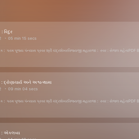
: વિદુર
2
05 min 15 secs
ેખક : પરમ પૂજ્ય પંન્યાસ પ્રવર શ્રી ચંદ્રશેખરવિજયજી મહારાજા : સ્વર : સેજલ મહ
: દ્રોણાચાર્ય અને અશ્વત્થામા
2
09 min 04 secs
ેખક : પરમ પૂજ્ય પંન્યાસ પ્રવર શ્રી ચંદ્રશેખરવિજયજી મહારાજા : સ્વર : સેજલ મહ
8 : એકલવ્ય