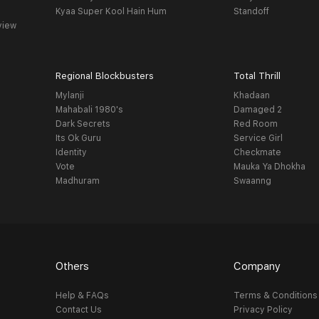
Kyaa Super Kool Hain Hum
Standoff
view
Regional Blockbusters
Total Thrill
Mylanji
Khadaan
Mahabali 1980's
Damaged 2
Dark Secrets
Red Room
Its Ok Guru
Service Girl
Identity
Checkmate
Vote
Mauka Ya Dhokha
Madhuram
Swaanng
Others
Company
Help & FAQs
Terms & Conditions
Contact Us
Privacy Policy