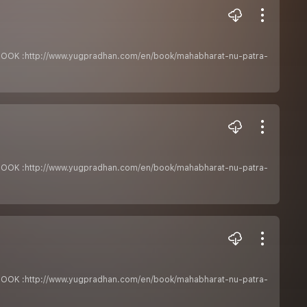
ેતાPDF BOOK :http://www.yugpradhan.com/en/book/mahabharat-nu-patra-
ેતાPDF BOOK :http://www.yugpradhan.com/en/book/mahabharat-nu-patra-
ેતાPDF BOOK :http://www.yugpradhan.com/en/book/mahabharat-nu-patra-