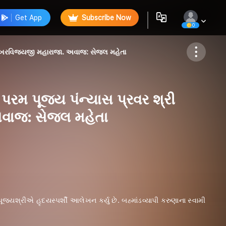
Get App
Subscribe Now
0
Follow
દ્રશેખરવિજયજી મહારાજા. અવાજ: સેજલ મહેતા
 પરમ પૂજ્ય પંન્યાસ પ્રવર શ્રી
અવાજ: સેજલ મહેતા
જ્યશ્રીએ હૃદયસ્પર્શી આલેખન કર્યુ છે. બહ્માંડવ્યાપી કરુણાના સ્વામી