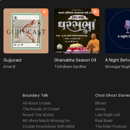
Gujjucast
Gharsabha Season 04
A Night Befo
Kiran B
Tirthdham Sardhar
Shrungar Rugh
Boundary Talk
Choti Ghost Storie
All About Cricket
Bhram
The Royals of Cricket
Goonj
Round The Wicket
Late Night Call
MS dhoni Match Winning Six
Raat Baaki
Cricket Smackdown With Nikhil
The Killer Podcast