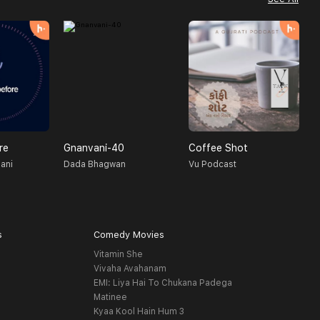
re
Gnanvani-40
Coffee Shot
G
ani
Dada Bhagwan
Vu Podcast
T
s
Comedy Movies
Vitamin She
Vivaha Avahanam
EMI: Liya Hai To Chukana Padega
Matinee
Kyaa Kool Hain Hum 3