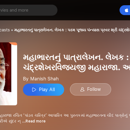
મહાભારતનું પાત્રાલેખન. લેખક : પરમ પૂજ્ય પંન્યાસ પ્રવર શ્રી ચંદ્રશેખરવિજયજી મહારાજા. અવાજ: સેજલ મહેતા
Play All
casts
મહાભારતનું પાત્રાલેખન. લેખક : પરમ પૂજ્ય પંન્યાસ પ્રવર શ્રી ચં
મહાભારતનું પાત્રાલેખન. લેખક :
ચંદ્રશેખરવિજયજી મહારાજા. 
By Manish Shah
Follow
Play All
ારાજા રચિત ‘પાંડવ ચરિત્ર’ આધારિત આ પુસ્તકમાં મહાભારતના ચૌદ પાત્રોનું પૂ
્રીએ સુંદર ન્
...Read more