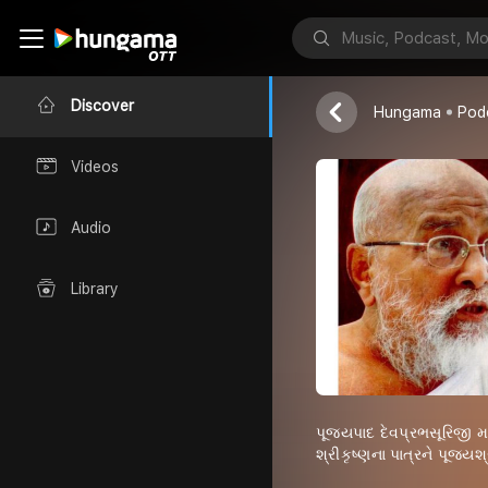
Manish Shah
Discover
Hungama
Pod
Videos
Audio
Library
પૂજયપાદ દેવપ્રભસૂરિજી મહ
શ્રીકૃષ્ણના પાત્રને પૂજ્યશ