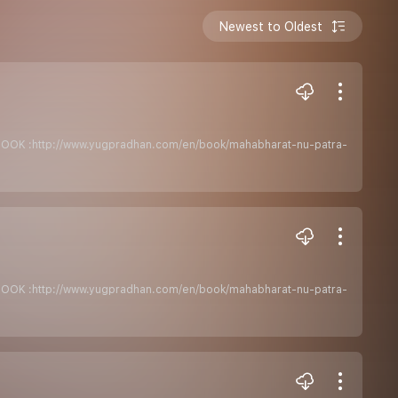
Newest to Oldest
ેતાPDF BOOK :http://www.yugpradhan.com/en/book/mahabharat-nu-patra-
ેતાPDF BOOK :http://www.yugpradhan.com/en/book/mahabharat-nu-patra-