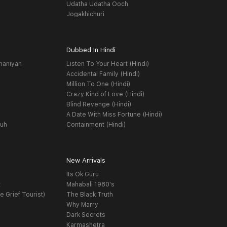
Udatha Udatha Ooch
Jogakhichuri
Dubbed In Hindi
haniyan
Listen To Your Heart (Hindi)
Accidental Family (Hindi)
Million To One (Hindi)
Crazy Kind of Love (Hindi)
Blind Revenge (Hindi)
A Date With Miss Fortune (Hindi)
yuh
Containment (Hindi)
New Arrivals
Its Ok Guru
t
Mahabali 1980's
e Grief Tourist)
The Black Truth
Why Marry
Dark Secrets
Karmashetra