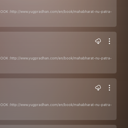
ેતાPDF BOOK :http://www.yugpradhan.com/en/book/mahabharat-nu-patra-
ેતાPDF BOOK :http://www.yugpradhan.com/en/book/mahabharat-nu-patra-
ેતાPDF BOOK :http://www.yugpradhan.com/en/book/mahabharat-nu-patra-