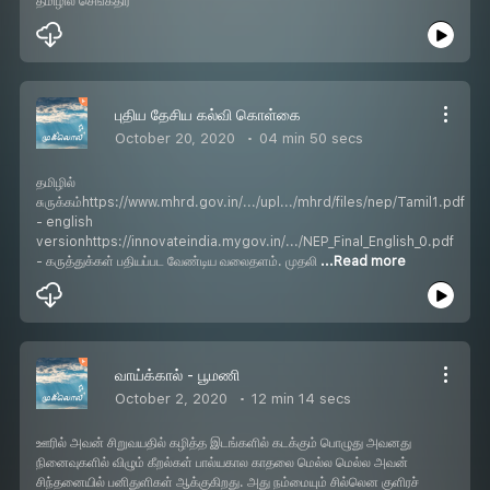
தமிழில் செங்கதிர்
புதிய தேசிய கல்வி கொள்கை
October 20, 2020
04 min 50 secs
தமிழில்
சுருக்கம்https://www.mhrd.gov.in/.../upl.../mhrd/files/nep/Tamil1.pdf
- english
versionhttps://innovateindia.mygov.in/.../NEP_Final_English_0.pdf
- கருத்துக்கள் பதியப்பட வேண்டிய வலைதளம். முதலி
...Read more
வாய்க்கால் - பூமணி
October 2, 2020
12 min 14 secs
ஊரில் அவன் சிறுவயதில் கழித்த இடங்களில் கடக்கும் பொழுது அவனது
நினைவுகளில் விழும் கீறல்கள் பால்யகால காதலை மெல்ல மெல்ல அவன்
சிந்தனையில் பனிதுளிகள் ஆக்குகிறது. அது நம்மையும் சில்லென குளிரச்