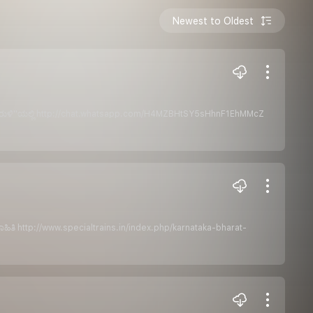
Newest to Oldest
ಳಿ ''ಧ್ವನಿಸುರುಳಿ''ಯಲ್ಲಿ http://chat.whatsapp.com/H4MZBHtSY5sHhnF1EhMMcZ
ಪ್ರವಾಸ ಮಾಹಿತಿ http://www.specialtrains.in/index.php/karnataka-bharat-