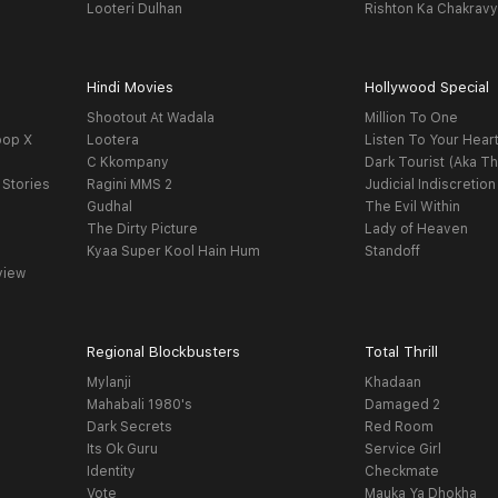
Looteri Dulhan
Rishton Ka Chakrav
Hindi Movies
Hollywood Special
Shootout At Wadala
Million To One
oop X
Lootera
Listen To Your Hear
C Kkompany
Dark Tourist (Aka Th
 Stories
Ragini MMS 2
Judicial Indiscretion
Gudhal
The Evil Within
The Dirty Picture
Lady of Heaven
Kyaa Super Kool Hain Hum
Standoff
view
Regional Blockbusters
Total Thrill
Mylanji
Khadaan
Mahabali 1980's
Damaged 2
Dark Secrets
Red Room
Its Ok Guru
Service Girl
Identity
Checkmate
Vote
Mauka Ya Dhokha