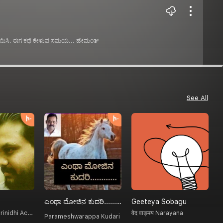
್ರಿಯಿಸಿ. ಈಗ ಕಥೆ ಕೇಳುವ ಸಮಯ... ️️ಹೇಮಂತ್
See All
ಎಂಥಾ ಮೋಜಿನ ಕುದರಿ.........
Geeteya Sobagu
V
Thamraparni Srinidhi Achar
वेद वाङ्मय Narayana
Parameshwarappa Kudari