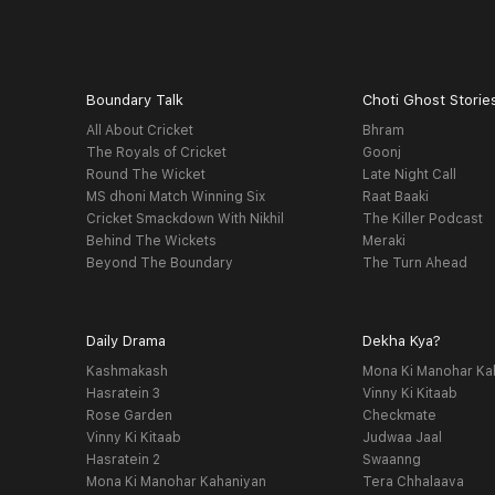
Boundary Talk
Choti Ghost Storie
All About Cricket
Bhram
The Royals of Cricket
Goonj
Round The Wicket
Late Night Call
MS dhoni Match Winning Six
Raat Baaki
Cricket Smackdown With Nikhil
The Killer Podcast
Behind The Wickets
Meraki
Beyond The Boundary
The Turn Ahead
Daily Drama
Dekha Kya?
Kashmakash
Mona Ki Manohar Ka
Hasratein 3
Vinny Ki Kitaab
Rose Garden
Checkmate
Vinny Ki Kitaab
Judwaa Jaal
Hasratein 2
Swaanng
Mona Ki Manohar Kahaniyan
Tera Chhalaava