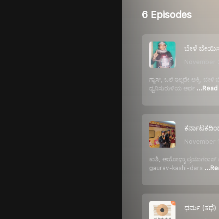
6 Episodes
ಬೇಳೆ ಬೇಯಿಸ
November 
ಗ್ಯಾಸ್, ಒಲೆ ಇಲ್ಲದೇ ಅಕ್ಕಿ, 
ಧ್ವನಿಸುರುಳಿಯ ಆರ್ಥ
...Read
ಕರ್ನಾಟಕದಿಂದ
November 
ಕಾಶಿ, ಆಯೋಧ್ಯಾ ಪ್ರಯಾಗರಾಜ್ ಪ್
gaurav-kashi-dars
...R
ಧರ್ಮ (ಕಥೆ)