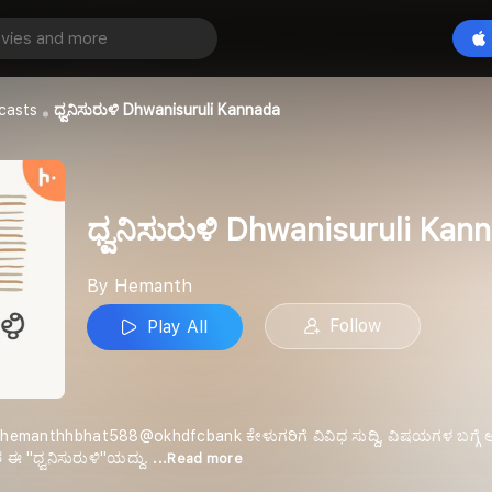
ಧ್ವನಿಸುರುಳಿ Dhwanisuruli Kannada
Play All
casts
ಧ್ವನಿಸುರುಳಿ Dhwanisuruli Kannada
ಧ್ವನಿಸುರುಳಿ Dhwanisuruli Kan
By Hemanth
Follow
Play All
ಲು : hemanthhbhat588@okhdfcbank ಕೇಳುಗರಿಗೆ ವಿವಿಧ ಸುದ್ದಿ, ವಿಷಯಗಳ ಬಗ್ಗೆ ಆಡ
 ಈ "ಧ್ವನಿಸುರುಳಿ"ಯದ್ದು.
...Read more