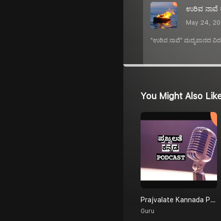
ಉರಿವ ನಾವೆ 
May 24, 2
"ಉರಿವ ನಾವೆ" ಮದ್ಯಪಾನದ ವಿರುದ
You Might Also Lik
Prajvalate Kannada Podcast
Guru