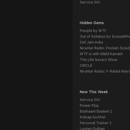
Service Girl
Hidden Gems
People by WTF
Out of Syllabus by ScoopWh
Def Jam India
Nirantar Radio: Pocket-Sized
WTF is with Nikhil Kamath
The Life Savers Show
CIRCLE
Nirantar Radio: F-Rated Inter
New This Week
Service Girl
Power Play
Badnaam Baatein 2
Kidnap Ka Khel
Personal Trainer 2
Looteri Dulhan