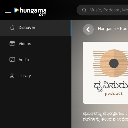
Hemanth
Discover
Hungama
Pod
Videos
Audio
Library
ಪ್ರಯತ್ನವನ್ನು ಪ್ರೋತ್ಸಾಹಿಸ
ಮನೆಗಳನ್ನು ತಲುಪುವ ಉದ್ದೇಶ