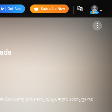
Get App
Subscribe Now
0
Follow
nada
ಿಯೋ ರೂಪದಲ್ಲಿ ಮಾಹಿತಿಗಳನ್ನು ಮುಟ್ಟಿಸಿ, ಕನ್ನಡದ ಕಂಪನ್ನು ಪ್ರತಿ ಮನ