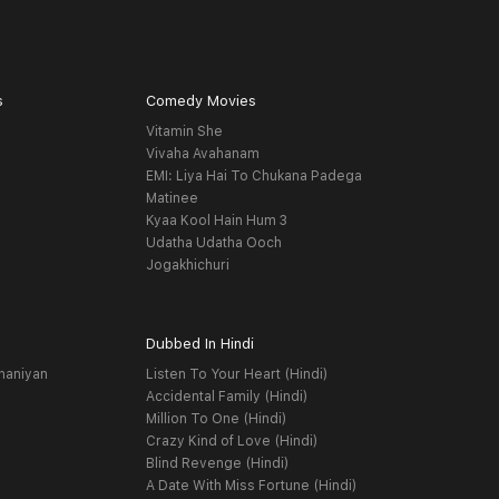
s
Comedy Movies
Vitamin She
Vivaha Avahanam
EMI: Liya Hai To Chukana Padega
Matinee
Kyaa Kool Hain Hum 3
Udatha Udatha Ooch
Jogakhichuri
Dubbed In Hindi
haniyan
Listen To Your Heart (Hindi)
Accidental Family (Hindi)
Million To One (Hindi)
Crazy Kind of Love (Hindi)
Blind Revenge (Hindi)
A Date With Miss Fortune (Hindi)