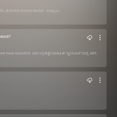
ಿಸಿ, ಹಂಚಿ ಹರಸಿ ಕಂಠದಾನ ಕಲಾವಿದೆ - ಬಿಂಧ್ಯಾ ಎಂ
ಸಹಕಾರಿ?
meet ಆಯೋಜಿಸಿದೆ. ಇದರ ಬಗ್ಗೆ ಹೆಚ್ಚಿನ ಮಾಹಿತಿ ಈ "ಧ್ವನಿಸುರುಳಿ"ಯಲ್ಲಿ. ಆಲಿಸಿ