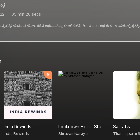
ಕಥೆ
022
05 min 20 secs
್ಧ ಪುಟ್ಟ ಹುಡುಗನ ಹೋರಾಟದ ಕಥೆಯಾಗಿದ್ದು.ಲಿಂಕ್ ಬಳಸಿ Poadcast ಕಥೆ ಕೇಳಿ, ಹಂಚಿಕೊಳ್ಳಿ ಪ್ರತಿಕ
e
India Rewinds
Lockdown Hotte Stand Up By Shravan Narayan
Sattatva
India Rewinds
Shravan Narayan