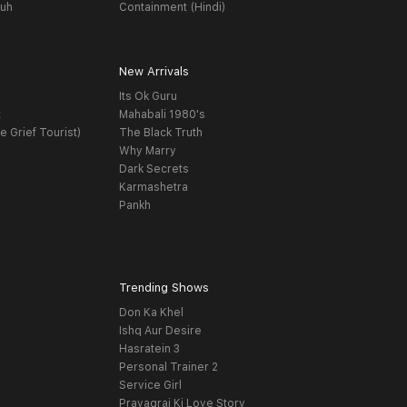
yuh
Containment (Hindi)
New Arrivals
Its Ok Guru
t
Mahabali 1980's
e Grief Tourist)
The Black Truth
Why Marry
Dark Secrets
Karmashetra
Pankh
Trending Shows
Don Ka Khel
Ishq Aur Desire
Hasratein 3
Personal Trainer 2
Service Girl
Prayagraj Ki Love Story