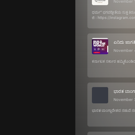
November 
ಧರ್ಮ" ಭಗವದ್ಗೀತೆಯ ಸುತ್ತ ತಿರ
ಜಿ : https://instagram
ಏನಿದು ಜಾಗತ
November 
ಕರ್ನಾಟಕ ಸರ್ಕಾರ ಹಮ್ಮಿಕೊಂಡಿರ
ಭಾರತ ಬಾಂಗ್ಲಾ
November 
ಭಾರತ ಬಾಂಗ್ಲಾದೇಶದ ನಡುವೆ ನಡೆದ 