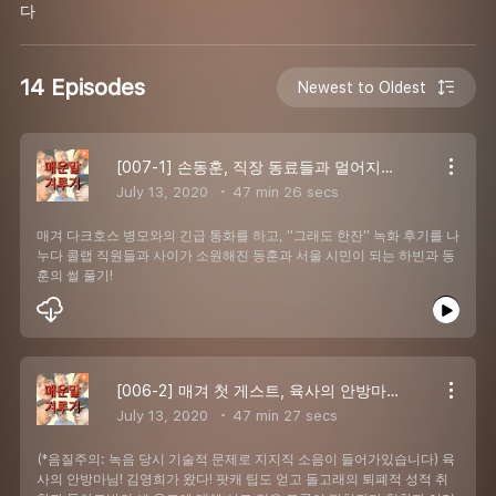
다
14 Episodes
Newest to Oldest
[007-1] 손동훈, 직장 동료들과 멀어지다 (왕따 논란)
July 13, 2020
47 min 26 secs
매겨 다크호스 병모와의 긴급 통화를 하고, ''그래도 한잔'' 녹화 후기를 나
누다 콜랩 직원들과 사이가 소원해진 동훈과 서울 시민이 되는 하빈과 동
훈의 썰 풀기!
[006-2] 매겨 첫 게스트, 육사의 안방마님 김영희 강림!! (음질주의)
July 13, 2020
47 min 27 secs
(*음질주의: 녹음 당시 기술적 문제로 지지직 소음이 들어가있습니다) 육
사의 안방마님! 김영희가 왔다! 팟캐 팁도 얻고 돌고래의 퇴폐적 성적 취