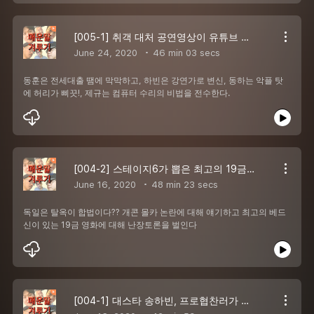
[005-1] 취객 대처 공연영상이 유튜브 떡상했다?! 김동하, 왕관의 무게를 견뎌라!
June 24, 2020
46 min 03 secs
동훈은 전세대출 땜에 막막하고, 하빈은 강연가로 변신, 동하는 악플 탓
에 허리가 삐끗!, 제규는 컴퓨터 수리의 비법을 전수한다.
[004-2] 스테이지6가 뽑은 최고의 19금 영화 OOO??!!!
June 16, 2020
48 min 23 secs
독일은 탈옥이 합법이다?? 개콘 몰카 논란에 대해 얘기하고 최고의 베드
신이 있는 19금 영화에 대해 난장토론을 벌인다
[004-1] 대스타 송하빈, 프로협찬러가 되다!! (feat. 모리예)