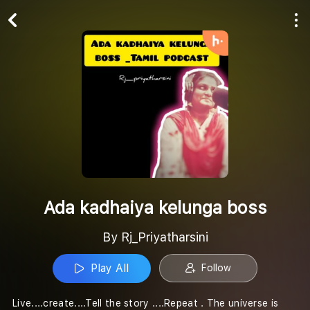
Play All
Follow
Ada kadhaiya kelunga boss
By Rj_Priyatharsini
Play All
Follow
Live....create....Tell the story ....Repeat . The universe is