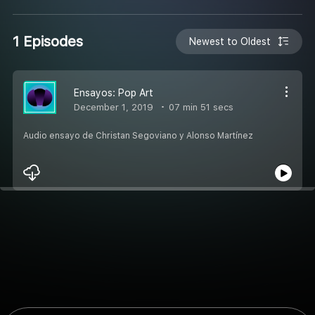
1 Episodes
Newest to Oldest
Ensayos: Pop Art
December 1, 2019
07 min 51 secs
Audio ensayo de Christan Segoviano y Alonso Martínez