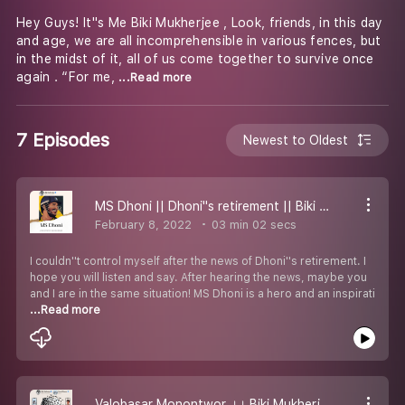
Hey Guys! It''s Me Biki Mukherjee , Look, friends, in this day
and age, we are all incomprehensible in various fences, but
in the midst of it, all of us come together to survive once
again . “For me,
...Read more
7 Episodes
Newest to Oldest
MS Dhoni || Dhoni''s retirement || Biki Mukherjee
February 8, 2022
03 min 02 secs
I couldn''t control myself after the news of Dhoni''s retirement. I
hope you will listen and say. After hearing the news, maybe you
and I are in the same situation! MS Dhoni is a hero and an inspirati
...Read more
Valobasar Monontwor ।। Biki Mukherjee ft.Sarasi Biswas