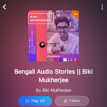
Play All
Follow
Bengali Audio Stories || Biki
Mukherjee
By Biki Mukherjee
Play All
Follow