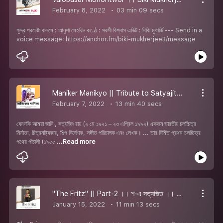
February 8, 2022
03 min 09 secs
ক্ষুদ্র প্রচেষ্টা কলমে : আনুশা মেহরিন কণ্ঠে : সরসী বিশ্বাস এডিট : বিকি মুখার্জি --- Send in a
voice message: https://anchor.fm/biki-mukherjee3/message
Maniker Manikyo || Tribute to Satyajit Ray || শ-এ সত্যজিত || Biki Mukherjee ft.Team ShabdaHolic
February 7, 2022
13 min 40 secs
যেমনকি আমরা জানি , সত্যজিৎ রায় (২ মে ১৯২১ – ২৩ এপ্রিল ১৯৯২) একজন ভারতীয় চলচ্চিত্র
নির্মাতা, চিত্রনাট্যকার, শিল্প নির্দেশক, সঙ্গীত পরিচালক এবং লেখক। ... তার নির্মিত প্রথম চলচ্চিত্র
পথের পাঁচালী (১৯৫৫
...Read more
''The Fritz'' || Part-2 ।। শ-এ সত্যজিত ।। Biki Mukherjee ft.Team ShabdaHolic
January 15, 2022
11 min 13 secs