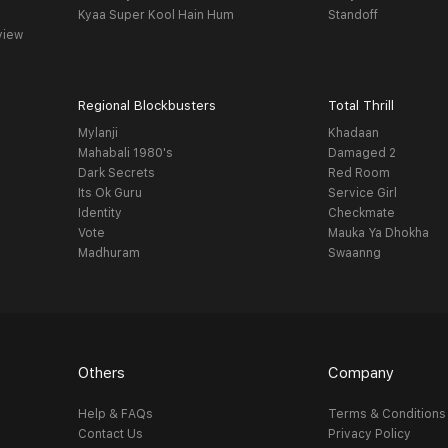
Kyaa Super Kool Hain Hum
Standoff
view
Regional Blockbusters
Total Thrill
Mylanji
Khadaan
Mahabali 1980's
Damaged 2
Dark Secrets
Red Room
Its Ok Guru
Service Girl
Identity
Checkmate
Vote
Mauka Ya Dhokha
Madhuram
Swaanng
Others
Company
Help & FAQs
Terms & Conditions
Contact Us
Privacy Policy