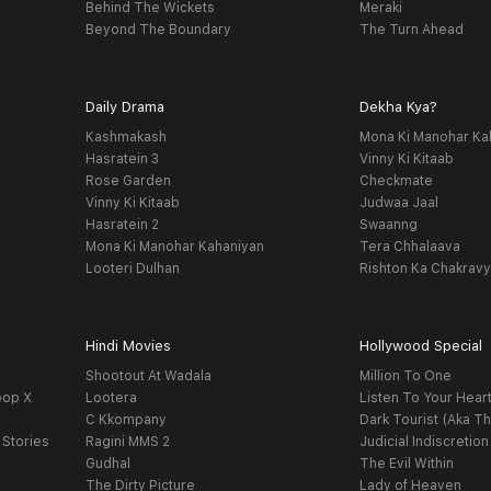
Behind The Wickets
Meraki
Beyond The Boundary
The Turn Ahead
Daily Drama
Dekha Kya?
Kashmakash
Mona Ki Manohar Ka
Hasratein 3
Vinny Ki Kitaab
Rose Garden
Checkmate
Vinny Ki Kitaab
Judwaa Jaal
Hasratein 2
Swaanng
Mona Ki Manohar Kahaniyan
Tera Chhalaava
Looteri Dulhan
Rishton Ka Chakrav
Hindi Movies
Hollywood Special
Shootout At Wadala
Million To One
oop X
Lootera
Listen To Your Hear
C Kkompany
Dark Tourist (Aka Th
 Stories
Ragini MMS 2
Judicial Indiscretion
Gudhal
The Evil Within
The Dirty Picture
Lady of Heaven