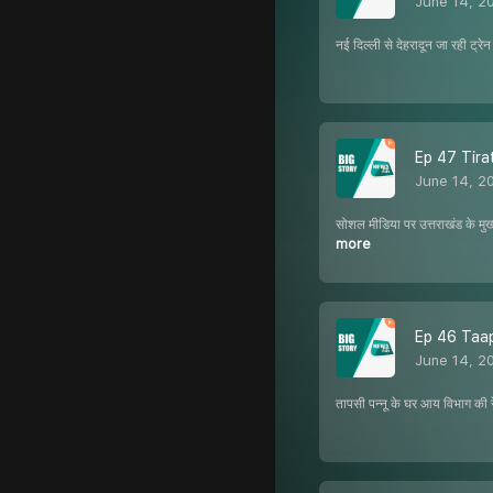
June 14, 2
नई दिल्ली से देहरादून जा रही ट्
Ep 47 Tirat
June 14, 2
सोशल मीडिया पर उत्तराखंड के मु
more
Ep 46 Taapsee
June 14, 2
तापसी पन्नू के घर आय विभाग की रेड