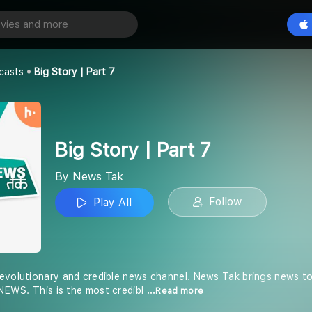
art 7
Play All
casts
Big Story | Part 7
Big Story | Part 7
By News Tak
Follow
Play All
evolutionary and credible news channel. News Tak brings news to 
 NEWS. This is the most credibl
...Read more