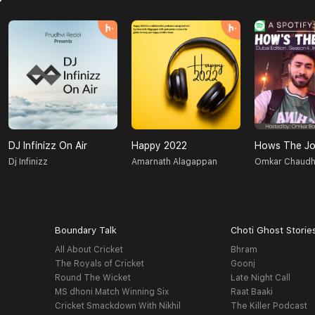
DJ Infinizz On Air
Happy 2022
Hows The Jo
Dj Infinizz
Amarnath Alagappan
Omkar Chaudh
Boundary Talk
Choti Ghost Storie
All About Cricket
Bhram
The Royals of Cricket
Goonj
Round The Wicket
Late Night Call
MS dhoni Match Winning Six
Raat Baaki
Cricket Smackdown With Nikhil
The Killer Podcast