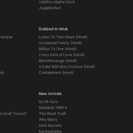
Udatha Udatha Ooch
Jogakhichuri
Dubbed In Hindi
haniyan
Listen To Your Heart (Hindi)
Accidental Family (Hindi)
Million To One (Hindi)
Crazy Kind of Love (Hindi)
Blind Revenge (Hindi)
A Date With Miss Fortune (Hindi)
yuh
Containment (Hindi)
New Arrivals
Its Ok Guru
t
Mahabali 1980's
e Grief Tourist)
The Black Truth
Why Marry
Dark Secrets
Karmashetra