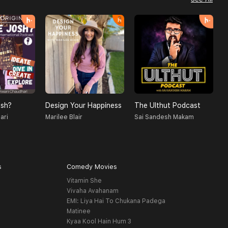
sh?
Design Your Happiness
The Ulthut Podcast
R
ari
Marilee Blair
Sai Sandesh Makam
D
s
Comedy Movies
Vitamin She
Vivaha Avahanam
EMI: Liya Hai To Chukana Padega
Matinee
Kyaa Kool Hain Hum 3