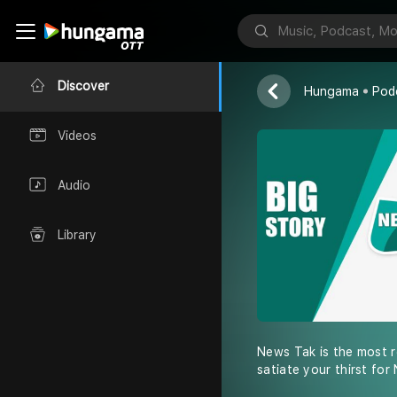
Big Story | P
News Tak
Discover
Hungama
Pod
Videos
Audio
Library
News Tak is the most r
satiate your thirst for