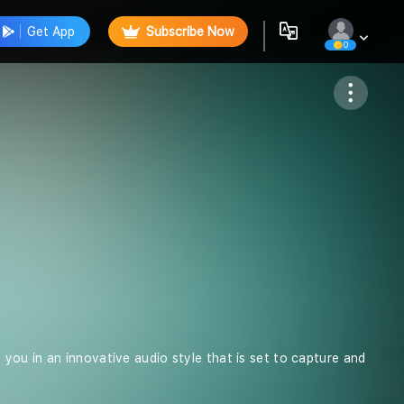
Get App
Subscribe Now
0
Follow
you in an innovative audio style that is set to capture and