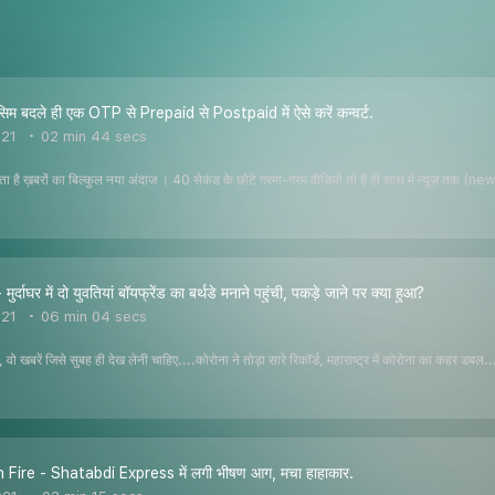
िम बदले ही एक OTP से Prepaid से Postpaid में ऐसे करें कन्वर्ट.
021
02 min 44 secs
 है ख़बरों का बिल्कुल नया अंदाज । 40 सेकंड के छोटे गरमा-गरम वीडियो तो हैं ही साथ में न्यूज़ तक (n
्दाघर में दो युवतियां बॉयफ्रेंड का बर्थडे मनाने पहुंची, पकड़े जाने पर क्या हुआ?
021
06 min 04 secs
, वो खबरें जिसे सुबह ही देख लेनी चाहिए....कोरोना ने तोड़ा सारे रिकॉर्ड, महाराष्ट्र में कोरोना का कहर डब
 Fire - Shatabdi Express में लगी भीषण आग, मचा हाहाकार.