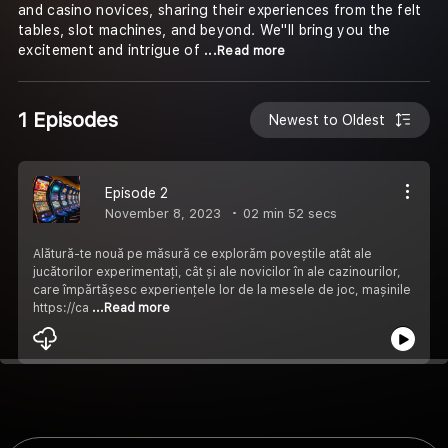
and casino novices, sharing their experiences from the felt
tables, slot machines, and beyond. We''ll bring you the
excitement and intrigue of
...Read more
1 Episodes
Newest to Oldest
Episode 2
November 8, 2023
02 min 52 secs
Alătură-te nouă pe măsură ce explorăm poveștile atât ale
jucătorilor experimentați, cât și ale novicilor în ale cazinourilor,
care împărtășesc experiențele lor de la mesele de joc, mașinile
https://ca
...Read more