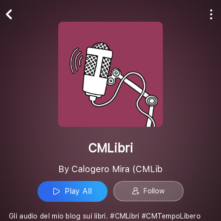
Play All
Follow
CMLibri
By Calogero Mira (CMLib
Play All
Follow
Gli audio del mio blog sui libri. #CMLibri #CMTempoLibero