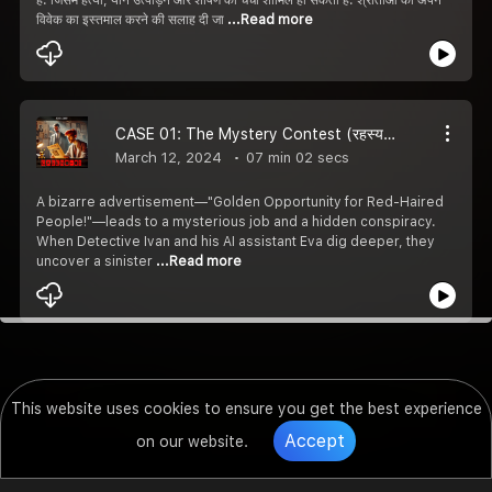
विवेक का इस्तमाल करने की सलाह दी जा
...Read more
CASE 01: The Mystery Contest (रहस्यमय प्रतियोगिता) | Hindi Crime Thriller | S1E1 | Code & Clues.
March 12, 2024
07 min 02 secs
A bizarre advertisement—"Golden Opportunity for Red-Haired
People!"—leads to a mysterious job and a hidden conspiracy.
When Detective Ivan and his AI assistant Eva dig deeper, they
uncover a sinister
...Read more
This website uses cookies to ensure you get the best experience
Accept
on our website.