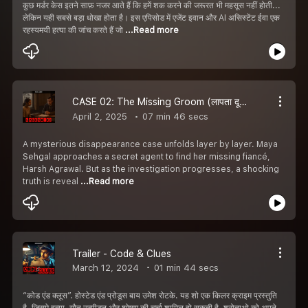
कुछ मर्डर केस इतने साफ़ नजर आते हैं कि हमें शक करने की जरूरत भी महसूस नहीं होती...
लेकिन यही सबसे बड़ा धोखा होता है। इस एपिसोड में एजेंट इवान और AI असिस्टेंट ईवा एक
रहस्यमयी हत्या की जांच करते हैं जो
...Read more
CASE 02: The Missing Groom (लापता दूल्हा) | Hindi Crime Detective Thriller | S1E2 | Code & Clues.
April 2, 2025
07 min 46 secs
A mysterious disappearance case unfolds layer by layer. Maya
Sehgal approaches a secret agent to find her missing fiancé,
Harsh Agrawal. But as the investigation progresses, a shocking
truth is reveal
...Read more
Trailer - Code & Clues
March 12, 2024
01 min 44 secs
“कोड एंड क्लूस”. होस्टेड एंड प्रोडूस बाय उमेश रोटके. यह शो एक किलर क्राइम प्रस्तुति
है. जिसमे हत्या, यौन उत्पीड़न और शोषण की चर्चा शामिल हो सकती है. श्रोताओ को अपने