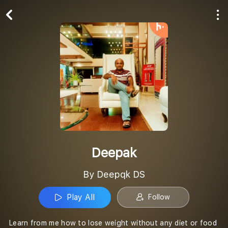
Play All
Follow
Deepak
By Deepqk DS
Play All
Follow
Learn from me how to lose weight without any diet or food