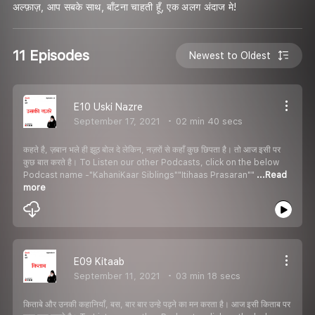
अल्फ़ाज़, आप सबके साथ, बाँटना चाहती हूँ, एक अलग अंदाज मे!
11 Episodes
Newest to Oldest
E10 Uski Nazre
September 17, 2021
02 min 40 secs
कहते है, ज़बान भले ही झूठ बोल दे लेकिन, नज़रों से कहाँ कुछ छिपता है। तो आज इसी पर
कुछ बात करते है। To Listen our other Podcasts, click on the below
Podcast name -"KahaniKaar Siblings""Itihaas Prasaran""
...Read
more
E09 Kitaab
September 11, 2021
03 min 18 secs
किताबे और उनकी कहानियाँ, बस, बार बार उन्हे पढ़ने का मन करता है। आज इसी किताब पर