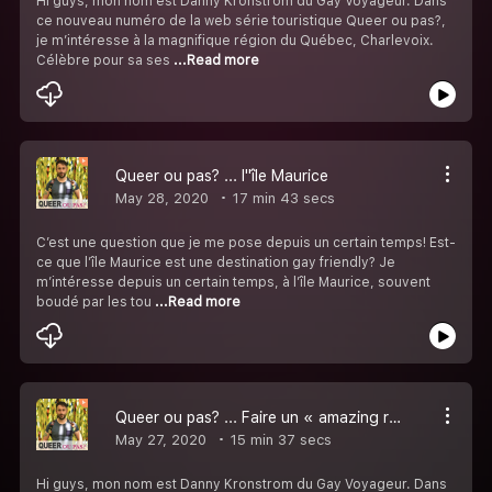
Hi guys, mon nom est Danny Kronstrom du Gay Voyageur. Dans
ce nouveau numéro de la web série touristique Queer ou pas?,
je m’intéresse à la magnifique région du Québec, Charlevoix.
Célèbre pour sa ses
...Read more
Queer ou pas? ... l''île Maurice
May 28, 2020
17 min 43 secs
C’est une question que je me pose depuis un certain temps! Est-
ce que l’île Maurice est une destination gay friendly? Je
m’intéresse depuis un certain temps, à l’île Maurice, souvent
boudé par les tou
...Read more
Queer ou pas? ... Faire un « amazing race » de voyage pour la fête de son copain
May 27, 2020
15 min 37 secs
Hi guys, mon nom est Danny Kronstrom du Gay Voyageur. Dans