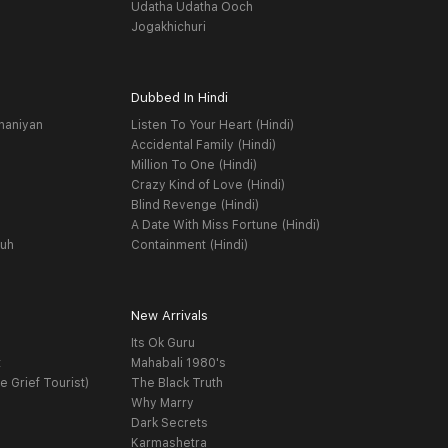
Udatha Udatha Ooch
Jogakhichuri
Dubbed In Hindi
haniyan
Listen To Your Heart (Hindi)
Accidental Family (Hindi)
Million To One (Hindi)
Crazy Kind of Love (Hindi)
Blind Revenge (Hindi)
A Date With Miss Fortune (Hindi)
yuh
Containment (Hindi)
New Arrivals
Its Ok Guru
t
Mahabali 1980's
e Grief Tourist)
The Black Truth
Why Marry
Dark Secrets
Karmashetra