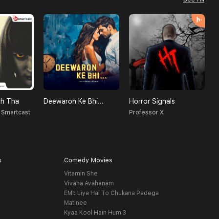
h Tha
Deewaron Ke Bhi...
Horror Signals
R
 Smartcast
Professor X
s
Comedy Movies
Vitamin She
Vivaha Avahanam
EMI: Liya Hai To Chukana Padega
Matinee
Kyaa Kool Hain Hum 3