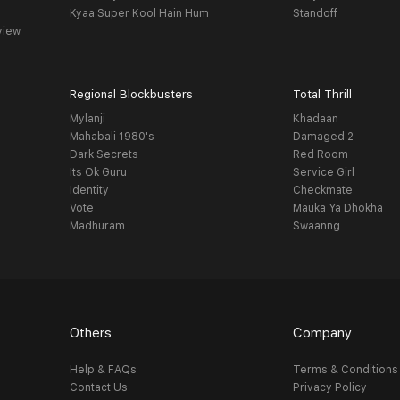
Kyaa Super Kool Hain Hum
Standoff
view
Regional Blockbusters
Total Thrill
Mylanji
Khadaan
Mahabali 1980's
Damaged 2
Dark Secrets
Red Room
Its Ok Guru
Service Girl
Identity
Checkmate
Vote
Mauka Ya Dhokha
Madhuram
Swaanng
Others
Company
Help & FAQs
Terms & Conditions
Contact Us
Privacy Policy