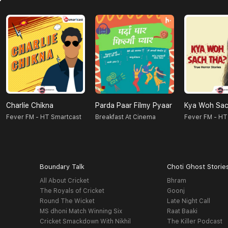
Charlie Chikna
Parda Paar Filmy Pyaar
Kya Woh Sac
Fever FM - HT Smartcast
Breakfast At Cinema
Fever FM - HT
Boundary Talk
Choti Ghost Storie
All About Cricket
Bhram
The Royals of Cricket
Goonj
Round The Wicket
Late Night Call
MS dhoni Match Winning Six
Raat Baaki
Cricket Smackdown With Nikhil
The Killer Podcast