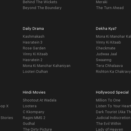
Behind The Wickets
Meraki
Beyond The Boundary
The Turn Ahead
Daily Drama
Dekha Kya?
Kashmakash
Mona Ki Manohar Ka
Hasratein 3
Vinny Ki Kitaab
Rose Garden
Checkmate
Vinny Ki Kitaab
Judwaa Jaal
Hasratein 2
Swaanng
Mona Ki Manohar Kahaniyan
Tera Chhalaava
Looteri Dulhan
Rishton Ka Chakrav
Hindi Movies
Hollywood Special
Shootout At Wadala
Million To One
oop X
Lootera
Listen To Your Hear
C Kkompany
Dark Tourist (Aka Th
 Stories
Ragini MMS 2
Judicial Indiscretion
Gudhal
The Evil Within
The Dirty Picture
Lady of Heaven