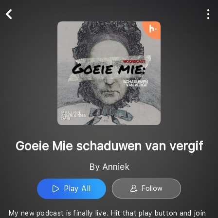
Play All
Follow
Goeie Mie schaduwen van vergif
By Anniek
Play All
Follow
My new podcast is finally live. Hit that play button and join