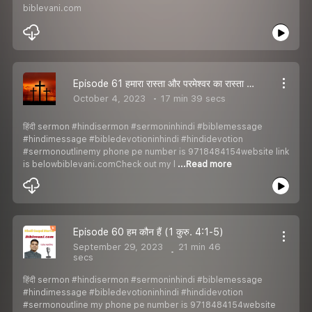
biblevani.com
Episode 61 हमारा रास्ता और परमेश्वर का रास्ता | Our Ways and God''s Ways
October 4, 2023
17 min 39 secs
हिंदी sermon #hindisermon #sermoninhindi #biblemessage
#hindimessage #bibledevotioninhindi #hindidevotion
#sermonoutlinemy phone pe number is 9718484154website link
is belowbiblevani.comCheck out my l
...Read more
Episode 60 हम कौन हैं (1 कुरु. 4:1-5)
September 29, 2023
21 min 46
secs
हिंदी sermon #hindisermon #sermoninhindi #biblemessage
#hindimessage #bibledevotioninhindi #hindidevotion
#sermonoutline my phone pe number is 9718484154website