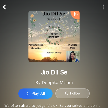
Play All
Follow
Jio Dil Se
By Deepika Mishra
Play All
Follow
We often afraid to judge.it''s ok. Be yourselves and don''t