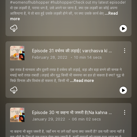
#womenofhubhopper #hubhopperCheck out my latest episode!
वो एक लड़की है, पराया धन है, उसे अपने घर जाना है, क्या एक लड़की का कोई अपना
आशियाना है, ये तो बात हुई उसके लड़की होने की, पर क्या उसके कार्य क्षेत्
...Read
more
Episode 31 वर्चस्व की लड़ाई( varchasva ki ladai)
February 28, 2022
10 min 14 secs
एक तरफ़ है मानवता और दूसरी तरफ़ है वर्चस्व की लड़ाई, बड़ा और बड़ा बनने की सनक ने
मचाई चारों तरफ़ तबाही।लड़ाई और युद्ध किसी भी समस्या का हल हो सकता है क्या? युद्ध से
सिर्फ़ विनाश और विध्वंस हो सकता है, किसी भी
...Read more
Episode 30 ना कहना भी जरूरी है(Na kahna bhi jaruri hai)
January 29, 2022
06 min 02 secs
ना कहना भी बहुत जरूरी है, जहाँ मन ना लगे वहाँ रहना क्या जरूरी है? उस गली जाना नहीं है
बस औरों के लिए वो राह पकड़ लेना क्या जरूरी है, इन्हीं सवालों को पूछता हुआ आज का ये