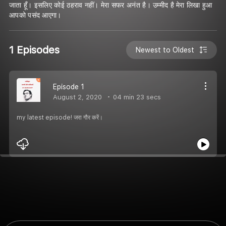
जाता हूँ। इसलिए कोई ठहराव नहीं। मेरा सफर अनंत है। उम्मीद है मेरा लिखा हुआ
आपको पसंद आएगा।
1 Episodes
Newest to Oldest
Episode 1
August 2, 2020
04 min 23 secs
my latest episode! जरा गौर करें।