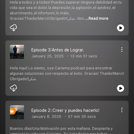
Hola a todos y a todas! Puedes superar ninguna debilidad en tu
vida que sea el dolor,la depresión,la agitación,el ajedrez,el
aburrimiento,el infortunio,lo malo.
Gracias!Thanks!Merci!Obrigado!شكرا. Abo
...Read more
Episode 3:Antes de Lograr.
January 25, 2025
13 min 51 secs
Hola Aquí! Lo siento, oye Cariema podcast para encontrar
algunas soluciones con respecto al éxito. Gracias! Thanks!Merci!
Obrigado!شكرا.
Episode 2::Creer y puedes hacerlo!
January 8, 2025
07 min 35 secs
Buenos días!Una Motivación por esta mañana. Despierta y
empieza tu vida con Cariema. Te Agradezco por haber