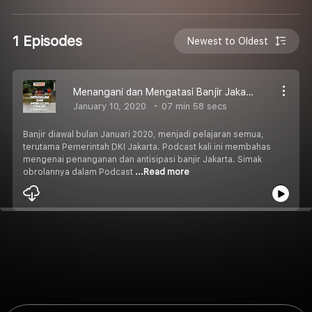
1 Episodes
Newest to Oldest
Menangani dan Mengatasi Banjir Jakarta
January 10, 2020
07 min 58 secs
Banjir diawal bulan Januari 2020, menjadi pelajaran semua,
terutama Pemerintah DKI Jakarta. Podcast kali ini membahas
mengenai penanganan dan antisipasi banjir Jakarta. Simak
obrolannya dalam Podcast
...Read more