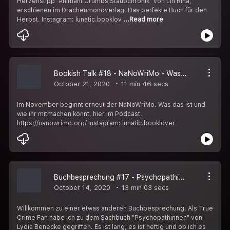
Herzenstipp "Animant Crumbs Staubchronik" von Lin Rina,
erschienen im Drachenmondverlag. Das perfekte Buch für den
Herbst. Instagram: lunatic.booklov
...Read more
Bookish Talk #18 - NaNoWriMo - Was ist das?
October 21, 2020
11 min 46 secs
Im November beginnt erneut der NaNoWriMo. Was das ist und
wie ihr mitmachen könnt, hier im Podcast.
https://nanowrimo.org/ Instagram: lunatic.booklover
Buchbesprechung #17 - Psychopathinnen (Lydia Benecke)
October 14, 2020
13 min 03 secs
Willkommen zu einer etwas anderen Buchbesprechung. Als True
Crime Fan habe ich zu dem Sachbuch "Psychopathinnen" von
Lydia Benecke gegriffen. Es ist lang, es ist heftig und ob ich es