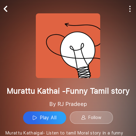
Play All
Follow
Murattu Kathai -Funny Tamil story
By RJ Pradeep
Play All
Follow
Murattu Kathaigal- Listen to tamil Moral story in a funny