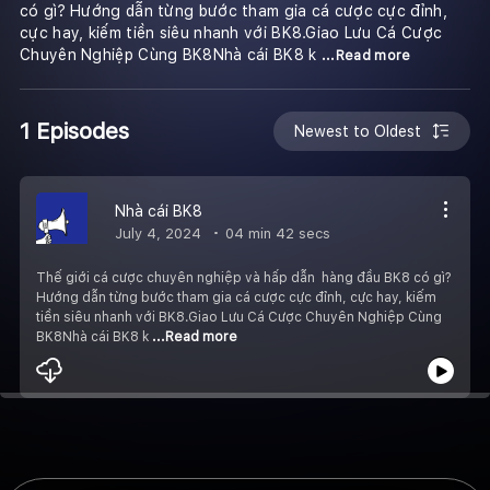
có gì? Hướng dẫn từng bước tham gia cá cược cực đỉnh,
cực hay, kiếm tiền siêu nhanh với BK8.Giao Lưu Cá Cược
Chuyên Nghiệp Cùng BK8Nhà cái BK8 k
...Read more
1 Episodes
Newest to Oldest
Nhà cái BK8
July 4, 2024
04 min 42 secs
Thế giới cá cược chuyên nghiệp và hấp dẫn hàng đầu BK8 có gì?
Hướng dẫn từng bước tham gia cá cược cực đỉnh, cực hay, kiếm
tiền siêu nhanh với BK8.Giao Lưu Cá Cược Chuyên Nghiệp Cùng
BK8Nhà cái BK8 k
...Read more