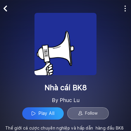
Play All
Follow
Nhà cái BK8
By Phuc Lu
Play All
Follow
Thế giới cá cược chuyên nghiệp và hấp dẫn hàng đầu BK8