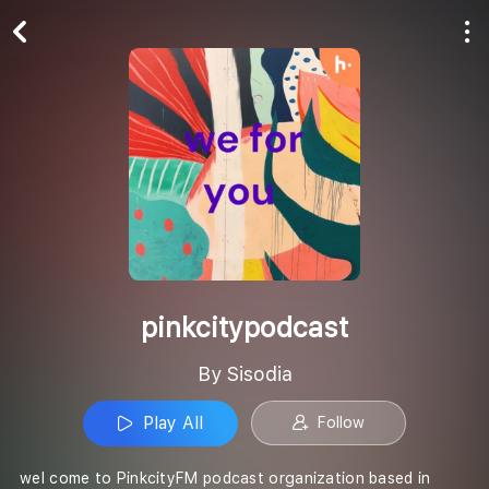
Play All
Follow
pinkcitypodcast
By Sisodia
Play All
Follow
wel come to PinkcityFM podcast organization based in