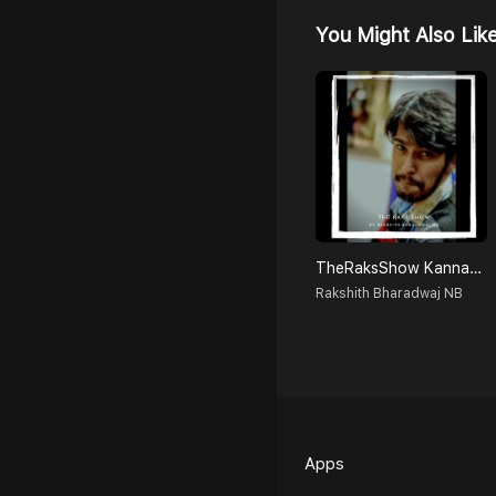
You Might Also Lik
TheRaksShow Kannada Podcast.
Rakshith Bharadwaj NB
Apps