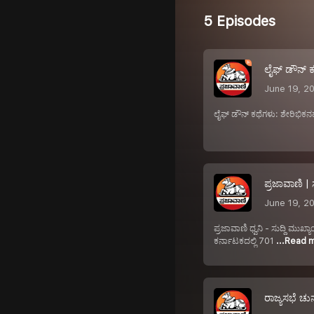
5 Episodes
ಲೈಫ್ ಡೌನ್ ಕ
June 19, 2
ಲೈಫ್ ಡೌನ್ ಕಥೆಗಳು: ಶೇರಿಭಿಕನಹ
ಪ್ರಜಾವಾಣಿ |
June 19, 2
ಪ್ರಜಾವಾಣಿ ಧ್ವನಿ - ಸುದ್ದಿ ಮು
ಕರ್ನಾಟಕದಲ್ಲಿ 701
...Read 
ರಾಜ್ಯಸಭೆ ಚು