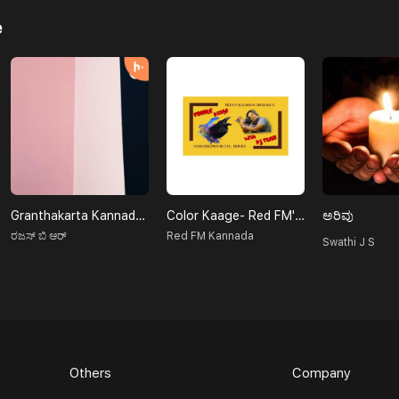
e
Granthakarta Kannada Podcast
Color Kaage- Red FM''s Kannada Prank Calls
ಅರಿವು
ರಜಸ್ ಬಿ ಆರ್
Red FM Kannada
Swathi J S
Others
Company