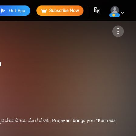
Get App
Subscribe Now
0
Follow
ಿ
, ರಾಜ್ಯದ ಬೆಳವಣಿಗೆಯ ಮೇಲೆ ಬೆಳಕು. Prajavani brings you "Kannada