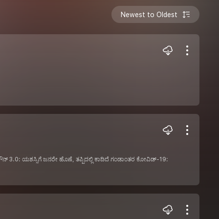
Newest to Oldest
‌ಡೌನ್ 3.0: ಯಶಸ್ಸಿಗೆ ಜನರೇ ಹೊಣೆ, ತಪ್ಪಿದಲ್ಲಿ ಕಾದಿದೆ ಗಂಡಾಂತರ ಕೋವಿಡ್-19: