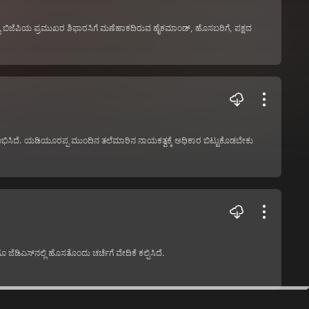
ರಾಜ್ಯ ಬಿಜೆಪಿಯ ಪ್ರಮುಖರ ಶಿಫಾರಸಿಗೆ ಮಣೆಹಾಕದಿರುವ ಹೈಕಮಾಂಡ್, ಹೊಸಬರಿಗೆ, ಪಕ್ಷದ
ಲಾರಂಭಿಸಿದೆ. ಯಡಿಯೂರಪ್ಪ ಮುಂದಿನ ತಲೆಮಾರಿನ ನಾಯಕತ್ವಕ್ಕೆ ಅಧಿಕಾರ ಬಿಟ್ಟುಕೊಡಬೇಕು
ಡಿಎಸ್‌ನಲ್ಲಿ ಹೊಸತೊಂದು ಚರ್ಚೆಗೆ ವೇದಿಕೆ ಕಲ್ಪಿಸಿದೆ.