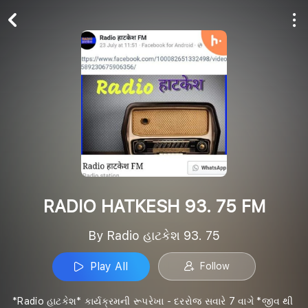
Play All
Follow
RADIO HATKESH 93. 75 FM
By Radio હાટકેશ 93. 75
Play All
Follow
*Radio હાટકેશ* કાર્યક્રમની રૂપરેખા - દરરોજ સવારે 7 વાગે *જીવ થી