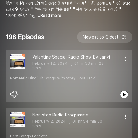
શિવ* શનિ અને રવિવારે રાત્રે 9 કલાકે *આપ* *કી ફરમાઈશ* સોમવારે
રાત્રે 9 કલાકે " *આજ કા* *સિતારા* " મંગળવારે રાત્રે 9 કલાકે "
*શબ્દ એક* *સુ
...Read more
198 Episodes
Newest to Oldest
Valentine Special Radio Show By Janvi
February 12, 2024
01 hr 33 min 22
secs
Romentic Hindi Hit Songs With Story Host Janvi
Non stop Radio Programme
February 2, 2024
01 hr 54 min 50
secs
Best Songs Forever