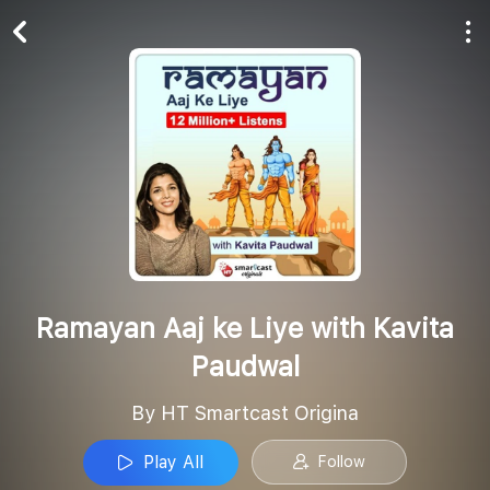
Play All
Follow
Ramayan Aaj ke Liye with Kavita
Paudwal
By HT Smartcast Origina
Play All
Follow