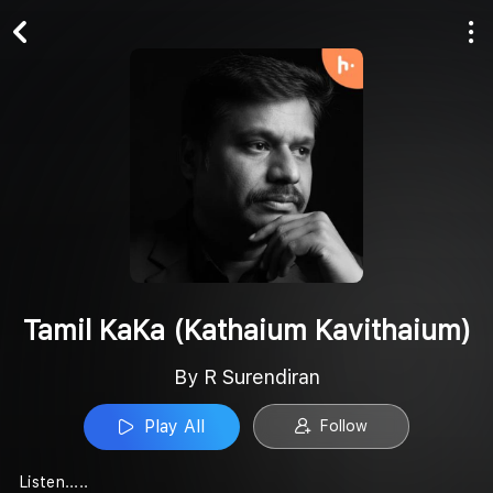
Play All
Follow
Tamil KaKa (Kathaium Kavithaium)
By R Surendiran
Play All
Follow
Listen.....