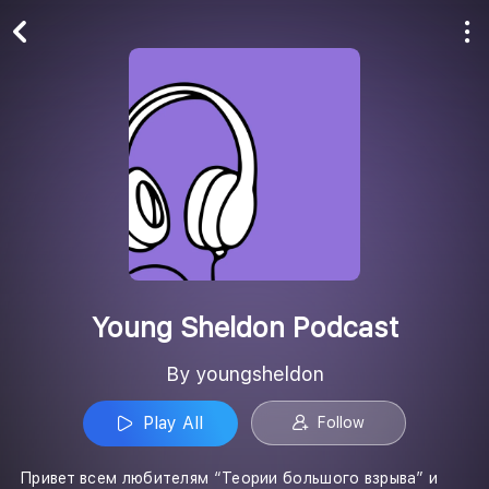
Play All
Follow
Young Sheldon Podcast
By youngsheldon
Play All
Follow
Привет всем любителям “Теории большого взрыва” и